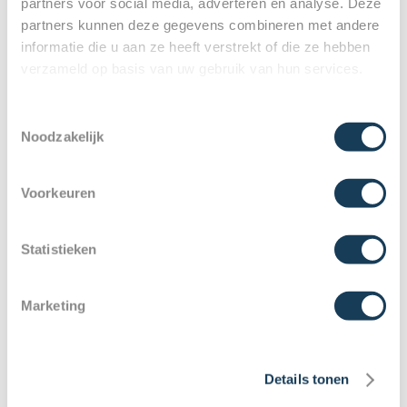
partners voor social media, adverteren en analyse. Deze
Onzichtbare
partners kunnen deze gegevens combineren met andere
informatie die u aan ze heeft verstrekt of die ze hebben
beugels en
verzameld op basis van uw gebruik van hun services.
orthodontie
Toestemmingsselectie
Noodzakelijk
Mooie en rechte tanden is voor iedereen
Voorkeuren
mogelijk.
We adviseren regelmatig voor het beste resultaat de
Statistieken
klassieke draad en slotjes beugel bij onze eigen
specialist en tandarts voor orthodontie. Steeds meer
Marketing
mensen kiezen voor de onzichtbare beugels. Wij
bieden ze aan in verschillende prijsklassen. Van
Invisalign tot Airsmile.
Details tonen
LEES VERDER