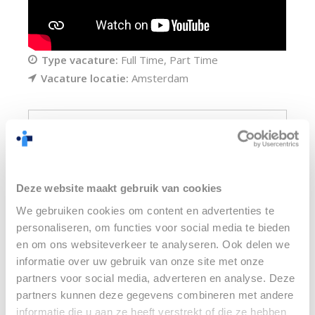
Type vacature:
Full Time
Part Time
Vacature locatie:
Amsterdam
Reageer op
deze functie
Deze website maakt gebruik van cookies
We gebruiken cookies om content en advertenties te
personaliseren, om functies voor social media te bieden
Volledige naam
*
en om ons websiteverkeer te analyseren. Ook delen we
informatie over uw gebruik van onze site met onze
partners voor social media, adverteren en analyse. Deze
partners kunnen deze gegevens combineren met andere
E-mail
*
informatie die u aan ze heeft verstrekt of die ze hebben