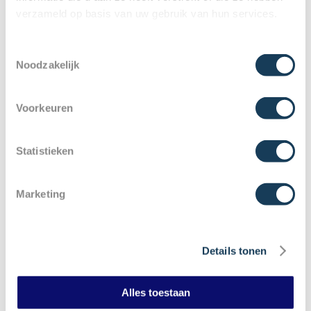
verzameld op basis van uw gebruik van hun services.
Toestemmingsselectie
Noodzakelijk
Telefoonnummer
*
Voorkeuren
Statistieken
Bio
*
Marketing
Details tonen
Alles toestaan
Upload CV
*