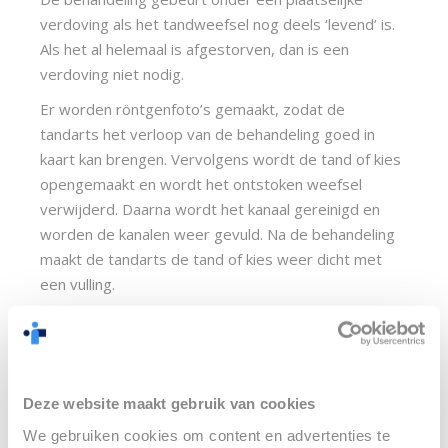
verdoving als het tandweefsel nog deels ‘levend’ is. 
Als het al helemaal is afgestorven, dan is een 
verdoving niet nodig.
Er worden röntgenfoto’s gemaakt, zodat de 
tandarts het verloop van de behandeling goed in 
kaart kan brengen. Vervolgens wordt de tand of kies 
opengemaakt en wordt het ontstoken weefsel 
verwijderd. Daarna wordt het kanaal gereinigd en 
worden de kanalen weer gevuld. Na de behandeling 
maakt de tandarts de tand of kies weer dicht met 
een vulling.
Specialisten in de praktijk
Vroeger moest je naar een specialistenpraktijk om 
behandeld te worden. Tegenwoordig kun je gewoon 
Deze website maakt gebruik van cookies
naar de tandartspraktijk komen. In Nederland zijn 
We gebruiken cookies om content en advertenties te
maar honderd specialisten. Radi is één van de beste 