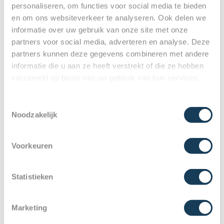
personaliseren, om functies voor social media te bieden
van Nederland en zij is iedere maandag en dinsdag 
en om ons websiteverkeer te analyseren. Ook delen we
bij ons in de praktijk aanwezig. Heb jij last van 
informatie over uw gebruik van onze site met onze
ontstoken tandweefsel? Maak hier een afspraak om 
partners voor social media, adverteren en analyse. Deze
behandeld te worden.
partners kunnen deze gegevens combineren met andere
informatie die u aan ze heeft verstrekt of die ze hebben
verzameld op basis van uw gebruik van hun services.
Toestemmingsselectie
Noodzakelijk
Voorkeuren
Statistieken
Marketing