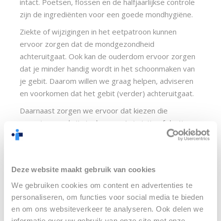
intact. Poetsen, flossen en de halfjaarlijkse controle 
zijn de ingrediënten voor een goede mondhygiëne.
Ziekte of wijzigingen in het eetpatroon kunnen 
ervoor zorgen dat de mondgezondheid 
achteruitgaat. Ook kan de ouderdom ervoor zorgen 
dat je minder handig wordt in het schoonmaken van 
je gebit. Daarom willen we graag helpen, adviseren 
en voorkomen dat het gebit (verder) achteruitgaat.
Daarnaast zorgen we ervoor dat kiezen die 
gerestaureerd zijn toch nog zo’n twintig of dertig 
jaar meekunnen. We kiezen voor duurzame reparatie. 
Dan moet je denken aan kronen, bruggen of 
implantaten. Grote oude vullingen worden 
Deze website maakt gebruik van cookies
vervangen. Op deze manier creëren we sterk en 
gezond gebit. Heb je interesse in het opstellen van 
We gebruiken cookies om content en advertenties te
een plan voor jouw gebit? Of wil je meer informatie? 
personaliseren, om functies voor social media te bieden
en om ons websiteverkeer te analyseren. Ook delen we
Neem hier contact met ons op. 
informatie over uw gebruik van onze site met onze