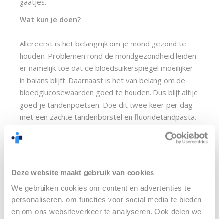
gaatjes.
Wat kun je doen?
Allereerst is het belangrijk om je mond gezond te 
houden. Problemen rond de mondgezondheid leiden 
er namelijk toe dat de bloedsuikerspiegel moeilijker 
in balans blijft. Daarnaast is het van belang om de 
bloedglucosewaarden goed te houden. Dus blijf altijd 
goed je tandenpoetsen. Doe dit twee keer per dag 
met een zachte tandenborstel en fluoridetandpasta.
Laat je door de tandarts goed informeren zodat je 
mondgezondheid ook met diabetes op peil blijft. Een 
gezonde mond kan zelf bijdragen aan het beter in 
hand houden van de diabetes. Heb je vragen over 
Deze website maakt gebruik van cookies
wat jouw gebit nodig heeft? 
Maak hier een afspraak
We gebruiken cookies om content en advertenties te
en krijg van de tandarts advies op maat.
personaliseren, om functies voor social media te bieden
en om ons websiteverkeer te analyseren. Ook delen we