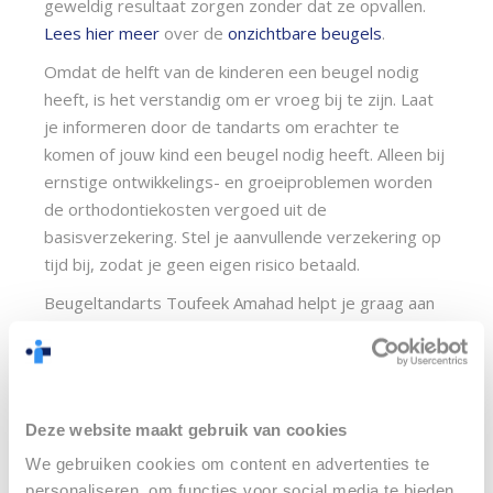
geweldig resultaat zorgen zonder dat ze opvallen. 
Lees hier meer
 over de 
onzichtbare beugels
.
Omdat de helft van de kinderen een beugel nodig 
heeft, is het verstandig om er vroeg bij te zijn. Laat 
je informeren door de tandarts om erachter te 
komen of jouw kind een beugel nodig heeft. Alleen bij 
ernstige ontwikkelings- en groeiproblemen worden 
de orthodontiekosten vergoed uit de 
basisverzekering. Stel je aanvullende verzekering op 
tijd bij, zodat je geen eigen risico betaald.
Beugeltandarts Toufeek Amahad helpt je graag aan 
een recht en gezond gebit. Toufeek heeft onlangs 
een belangrijke internationale topopleiding in 
orthodontie gevolgd en is daardoor nog beter 
geworden. Hij is nu misschien wel de beste 
Deze website maakt gebruik van cookies
beugeltandarts van Nederland. Wil je je laten 
We gebruiken cookies om content en advertenties te
informeren of een plan op maat samenstellen? 
personaliseren, om functies voor social media te bieden