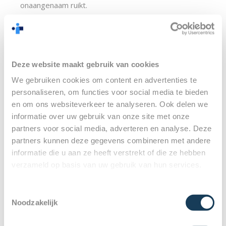
onaangenaam ruikt.
Wat kan ik doen 
tegen een slechte 
Deze website maakt gebruik van cookies
adem?
We gebruiken cookies om content en advertenties te
personaliseren, om functies voor social media te bieden
en om ons websiteverkeer te analyseren. Ook delen we
Je kunt producten die een onaangename geur 
informatie over uw gebruik van onze site met onze
veroorzaken natuurlijk vermijden. Je kunt de lucht ook 
partners voor social media, adverteren en analyse. Deze
maskeren door je tanden te poetsen of  suikervrije 
partners kunnen deze gegevens combineren met andere
kauwgom te gebruiken. De bacteriën die achter op je 
informatie die u aan ze heeft verstrekt of die ze hebben
tong voor een vieze geur zorgen, kun je aanpakken. 
verzameld op basis van uw gebruik van hun services.
Je kunt deze bacteriën namelijk twee keer per dag 
met een 
tongschraper wegschrapen
. Als dat niet 
Toestemmingsselectie
voldoende helpt, kun je ook een mondspray of 
Noodzakelijk
gorgelmiddel gebruiken.  Je kunt jezelf aan een frisse 